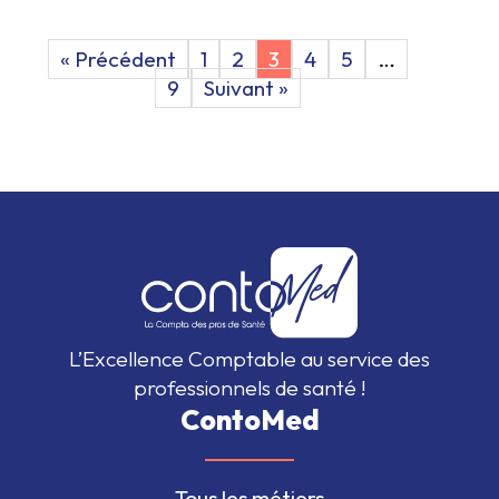
« Précédent
1
2
3
4
5
…
9
Suivant »
L’Excellence Comptable au service des
professionnels de santé !
ContoMed
Tous les métiers