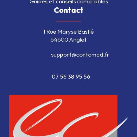
Guides et conseils comptables
Contact
1 Rue Maryse Bastié
64600 Anglet
                                  support@contomed.fr               
                                  07 56 38 95 56                              