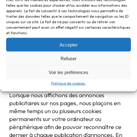
La navigation sur le site de Contomed est
telles que les cookies pour stocker et/ou accéder aux informations des
susceptible d’entraîner l’enregistrement ou la
appareils. Le fait de consentir à ces technologies nous permettra de
traiter des données telles que le comportement de navigation ou les ID
lecture, sur votre ordinateur, votre mobile ou
uniques sur ce site. Le fait de ne pas consentir ou de retirer son
votre tablette, de
cookies
sous réserve de
consentement peut avoir un effet négatif sur certaines caractéristiques
vos choix. Un cookie est un petit fichier texte
et fonctions.
déposé sur votre ordinateur, votre mobile ou
Accepter
votre tablette, lors de la visite d’un site. Dans
votre ordinateur les cookies sont gérés par
Refuser
votre navigateur internet.
Voir les préférences
Ces cookies peuvent également être utilisés
Politique de cookies 
pour
afficher de la publicité ciblée
.
Lorsque nous affichons des annonces
publicitaires sur nos pages, nous plaçons en
même temps un ou plusieurs cookies
permanents sur votre ordinateur ou
périphérique afin de pouvoir reconnaître ce
dernier à chaque publication d’annonces. En